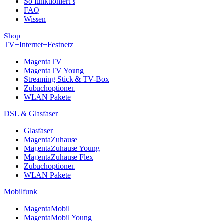
So funktioniert´s
FAQ
Wissen
Shop
TV+Internet+Festnetz
MagentaTV
MagentaTV Young
Streaming Stick & TV-Box
Zubuchoptionen
WLAN Pakete
DSL & Glasfaser
Glasfaser
MagentaZuhause
MagentaZuhause Young
MagentaZuhause Flex
Zubuchoptionen
WLAN Pakete
Mobilfunk
MagentaMobil
MagentaMobil Young