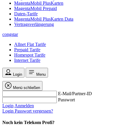
MagentaMobil PlusKarten
MagentaMobil Prepaid
Daten-Tarife
MagentaMobil PlusKarten Data
Vertragsverlängerung
congstar
Allnet Flat Tarife
Prepaid Tarife
Homespot Tarife
Internet Tarife
Login
Menu
Menü schließen
E-Mail/Partner-ID
Passwort
Login
Anmelden
Login
Passwort vergessen?
Noch kein Telekom Profi?