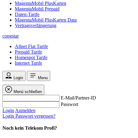
MagentaMobil PlusKarten
MagentaMobil Prepaid
Daten-Tarife
MagentaMobil PlusKarten Data
Vertragsverlängerung
congstar
Allnet Flat Tarife
Prepaid Tarife
Homespot Tarife
Internet Tarife
Login
Menu
Menü schließen
E-Mail/Partner-ID
Passwort
Login
Anmelden
Login
Passwort vergessen?
Noch kein Telekom Profi?