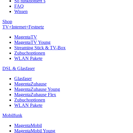
So funktioniert´s
FAQ
Wissen
Shop
TV+Internet+Festnetz
MagentaTV
MagentaTV Young
Streaming Stick & TV-Box
Zubuchoptionen
WLAN Pakete
DSL & Glasfaser
Glasfaser
MagentaZuhause
MagentaZuhause Young
MagentaZuhause Flex
Zubuchoptionen
WLAN Pakete
Mobilfunk
MagentaMobil
MagentaMobil Young