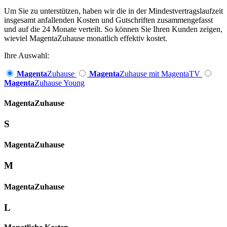
Um Sie zu unterstützen, haben wir die in der Mindestvertragslaufzeit
insgesamt anfallenden Kosten und Gutschriften zusammengefasst
und auf die 24 Monate verteilt. So können Sie Ihren Kunden zeigen,
wieviel MagentaZuhause monatlich effektiv kostet.
Ihre Auswahl:
Magenta
Zuhause
Magenta
Zuhause mit MagentaTV
Magenta
Zuhause Young
Magenta­
Zuhause
S
Magenta­
Zuhause
M
Magenta­
Zuhause
L