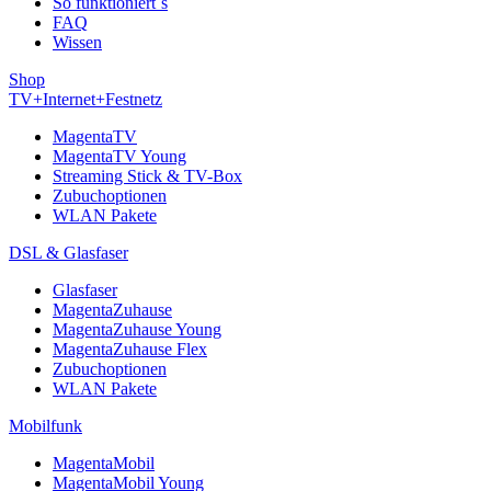
So funktioniert´s
FAQ
Wissen
Shop
TV+Internet+Festnetz
MagentaTV
MagentaTV Young
Streaming Stick & TV-Box
Zubuchoptionen
WLAN Pakete
DSL & Glasfaser
Glasfaser
MagentaZuhause
MagentaZuhause Young
MagentaZuhause Flex
Zubuchoptionen
WLAN Pakete
Mobilfunk
MagentaMobil
MagentaMobil Young