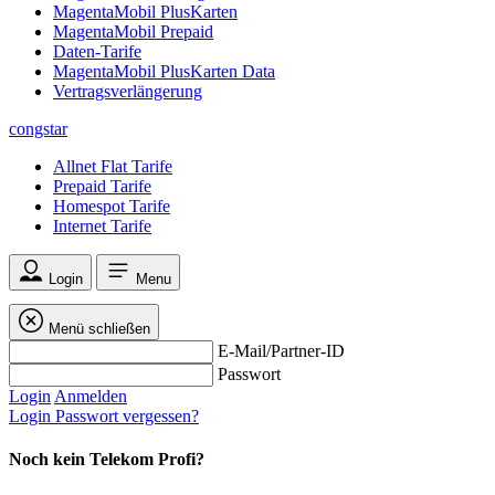
MagentaMobil PlusKarten
MagentaMobil Prepaid
Daten-Tarife
MagentaMobil PlusKarten Data
Vertragsverlängerung
congstar
Allnet Flat Tarife
Prepaid Tarife
Homespot Tarife
Internet Tarife
Login
Menu
Menü schließen
E-Mail/Partner-ID
Passwort
Login
Anmelden
Login
Passwort vergessen?
Noch kein Telekom Profi?