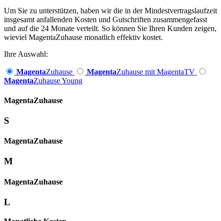
Um Sie zu unterstützen, haben wir die in der Mindestvertragslaufzeit
insgesamt anfallenden Kosten und Gutschriften zusammengefasst
und auf die 24 Monate verteilt. So können Sie Ihren Kunden zeigen,
wieviel MagentaZuhause monatlich effektiv kostet.
Ihre Auswahl:
Magenta
Zuhause
Magenta
Zuhause mit MagentaTV
Magenta
Zuhause Young
Magenta­
Zuhause
S
Magenta­
Zuhause
M
Magenta­
Zuhause
L