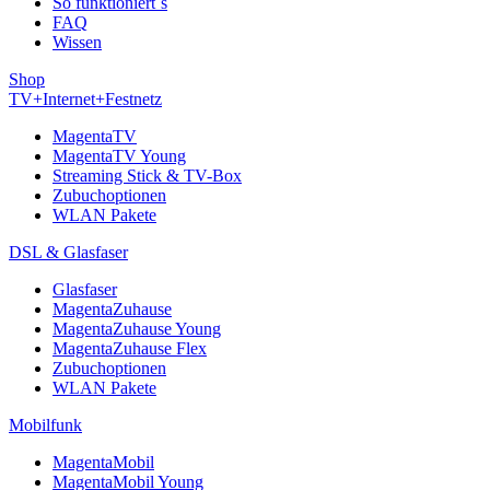
So funktioniert´s
FAQ
Wissen
Shop
TV+Internet+Festnetz
MagentaTV
MagentaTV Young
Streaming Stick & TV-Box
Zubuchoptionen
WLAN Pakete
DSL & Glasfaser
Glasfaser
MagentaZuhause
MagentaZuhause Young
MagentaZuhause Flex
Zubuchoptionen
WLAN Pakete
Mobilfunk
MagentaMobil
MagentaMobil Young