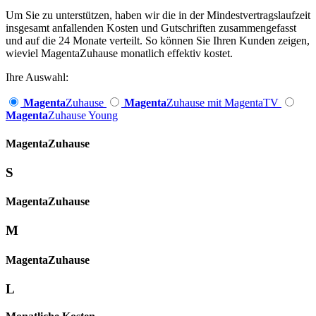
Um Sie zu unterstützen, haben wir die in der Mindestvertragslaufzeit
insgesamt anfallenden Kosten und Gutschriften zusammengefasst
und auf die 24 Monate verteilt. So können Sie Ihren Kunden zeigen,
wieviel MagentaZuhause monatlich effektiv kostet.
Ihre Auswahl:
Magenta
Zuhause
Magenta
Zuhause mit MagentaTV
Magenta
Zuhause Young
Magenta­
Zuhause
S
Magenta­
Zuhause
M
Magenta­
Zuhause
L