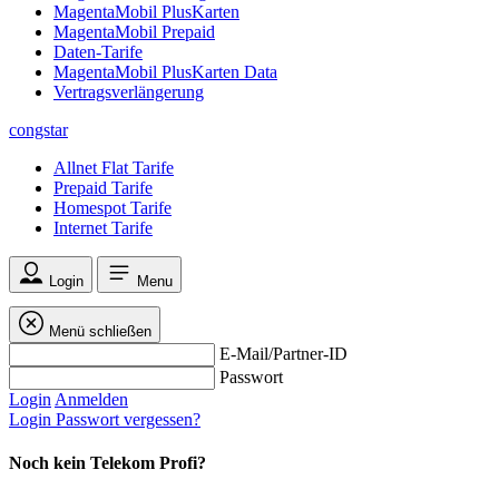
MagentaMobil PlusKarten
MagentaMobil Prepaid
Daten-Tarife
MagentaMobil PlusKarten Data
Vertragsverlängerung
congstar
Allnet Flat Tarife
Prepaid Tarife
Homespot Tarife
Internet Tarife
Login
Menu
Menü schließen
E-Mail/Partner-ID
Passwort
Login
Anmelden
Login
Passwort vergessen?
Noch kein Telekom Profi?