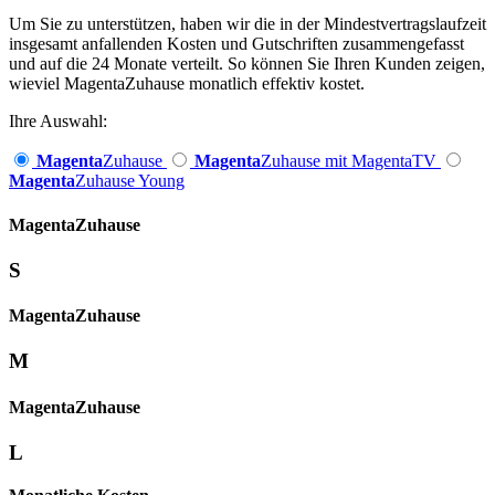
Um Sie zu unterstützen, haben wir die in der Mindestvertragslaufzeit
insgesamt anfallenden Kosten und Gutschriften zusammengefasst
und auf die 24 Monate verteilt. So können Sie Ihren Kunden zeigen,
wieviel MagentaZuhause monatlich effektiv kostet.
Ihre Auswahl:
Magenta
Zuhause
Magenta
Zuhause mit MagentaTV
Magenta
Zuhause Young
Magenta­
Zuhause
S
Magenta­
Zuhause
M
Magenta­
Zuhause
L