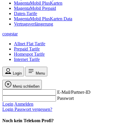
MagentaMobil PlusKarten
MagentaMobil Prepaid
Daten-Tarife
MagentaMobil PlusKarten Data
Vertragsverlängerung
congstar
Allnet Flat Tarife
Prepaid Tarife
Homespot Tarife
Internet Tarife
Login
Menu
Menü schließen
E-Mail/Partner-ID
Passwort
Login
Anmelden
Login
Passwort vergessen?
Noch kein Telekom Profi?