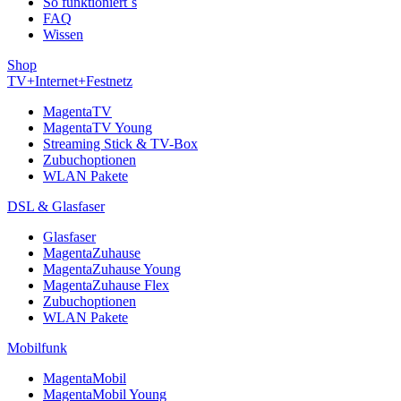
So funktioniert´s
FAQ
Wissen
Shop
TV+Internet+Festnetz
MagentaTV
MagentaTV Young
Streaming Stick & TV-Box
Zubuchoptionen
WLAN Pakete
DSL & Glasfaser
Glasfaser
MagentaZuhause
MagentaZuhause Young
MagentaZuhause Flex
Zubuchoptionen
WLAN Pakete
Mobilfunk
MagentaMobil
MagentaMobil Young