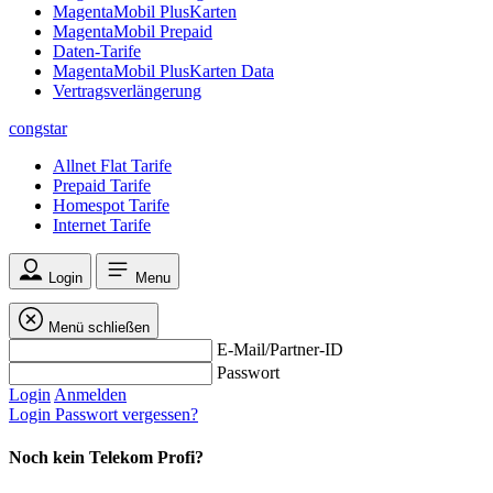
MagentaMobil PlusKarten
MagentaMobil Prepaid
Daten-Tarife
MagentaMobil PlusKarten Data
Vertragsverlängerung
congstar
Allnet Flat Tarife
Prepaid Tarife
Homespot Tarife
Internet Tarife
Login
Menu
Menü schließen
E-Mail/Partner-ID
Passwort
Login
Anmelden
Login
Passwort vergessen?
Noch kein Telekom Profi?