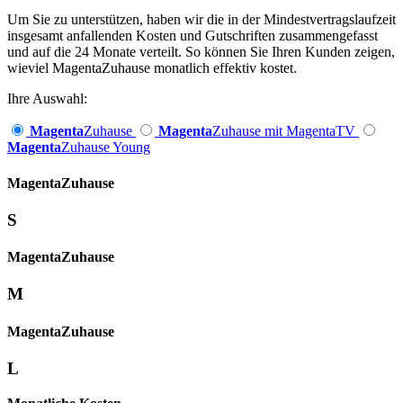
Um Sie zu unterstützen, haben wir die in der Mindestvertragslaufzeit
insgesamt anfallenden Kosten und Gutschriften zusammengefasst
und auf die 24 Monate verteilt. So können Sie Ihren Kunden zeigen,
wieviel MagentaZuhause monatlich effektiv kostet.
Ihre Auswahl:
Magenta
Zuhause
Magenta
Zuhause mit MagentaTV
Magenta
Zuhause Young
Magenta­
Zuhause
S
Magenta­
Zuhause
M
Magenta­
Zuhause
L