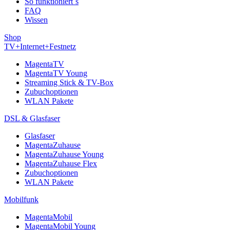
So funktioniert´s
FAQ
Wissen
Shop
TV+Internet+Festnetz
MagentaTV
MagentaTV Young
Streaming Stick & TV-Box
Zubuchoptionen
WLAN Pakete
DSL & Glasfaser
Glasfaser
MagentaZuhause
MagentaZuhause Young
MagentaZuhause Flex
Zubuchoptionen
WLAN Pakete
Mobilfunk
MagentaMobil
MagentaMobil Young