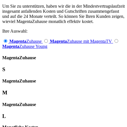
Um Sie zu unterstützen, haben wir die in der Mindestvertragslaufzeit
insgesamt anfallenden Kosten und Gutschriften zusammengefasst
und auf die 24 Monate verteilt. So können Sie Ihren Kunden zeigen,
wieviel MagentaZuhause monatlich effektiv kostet.
Ihre Auswahl:
Magenta
Zuhause
Magenta
Zuhause mit MagentaTV
Magenta
Zuhause Young
Magenta­
Zuhause
S
Magenta­
Zuhause
M
Magenta­
Zuhause
L