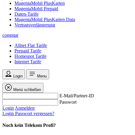
MagentaMobil PlusKarten
MagentaMobil Prepaid
Daten-Tarife
MagentaMobil PlusKarten Data
Vertragsverlängerung
congstar
Allnet Flat Tarife
Prepaid Tarife
Homespot Tarife
Internet Tarife
Login
Menu
Menü schließen
E-Mail/Partner-ID
Passwort
Login
Anmelden
Login
Passwort vergessen?
Noch kein Telekom Profi?