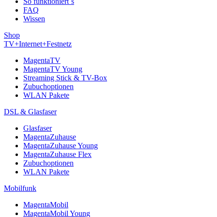
So funktioniert´s
FAQ
Wissen
Shop
TV+Internet+Festnetz
MagentaTV
MagentaTV Young
Streaming Stick & TV-Box
Zubuchoptionen
WLAN Pakete
DSL & Glasfaser
Glasfaser
MagentaZuhause
MagentaZuhause Young
MagentaZuhause Flex
Zubuchoptionen
WLAN Pakete
Mobilfunk
MagentaMobil
MagentaMobil Young