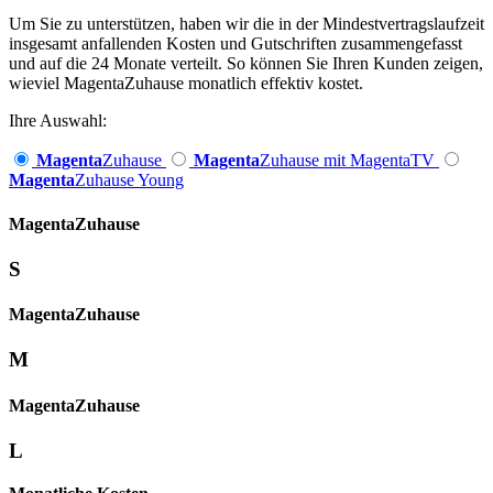
Um Sie zu unterstützen, haben wir die in der Mindestvertragslaufzeit
insgesamt anfallenden Kosten und Gutschriften zusammengefasst
und auf die 24 Monate verteilt. So können Sie Ihren Kunden zeigen,
wieviel MagentaZuhause monatlich effektiv kostet.
Ihre Auswahl:
Magenta
Zuhause
Magenta
Zuhause mit MagentaTV
Magenta
Zuhause Young
Magenta­
Zuhause
S
Magenta­
Zuhause
M
Magenta­
Zuhause
L