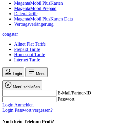
MagentaMobil PlusKarten
MagentaMobil Prepaid
Daten-Tarife
MagentaMobil PlusKarten Data
Vertragsverlängerung
congstar
Allnet Flat Tarife
Prepaid Tarife
Homespot Tarife
Internet Tarife
Login
Menu
Menü schließen
E-Mail/Partner-ID
Passwort
Login
Anmelden
Login
Passwort vergessen?
Noch kein Telekom Profi?