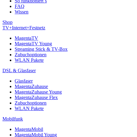
So funktioniert´s
FAQ
Wissen
Shop
TV+Internet+Festnetz
MagentaTV
MagentaTV Young
Streaming Stick & TV-Box
Zubuchoptionen
WLAN Pakete
DSL & Glasfaser
Glasfaser
MagentaZuhause
MagentaZuhause Young
MagentaZuhause Flex
Zubuchoptionen
WLAN Pakete
Mobilfunk
MagentaMobil
MagentaMobil Young