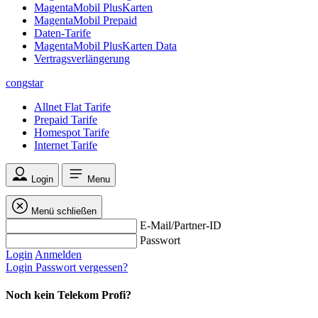
MagentaMobil PlusKarten
MagentaMobil Prepaid
Daten-Tarife
MagentaMobil PlusKarten Data
Vertragsverlängerung
congstar
Allnet Flat Tarife
Prepaid Tarife
Homespot Tarife
Internet Tarife
Login
Menu
Menü schließen
E-Mail/Partner-ID
Passwort
Login
Anmelden
Login
Passwort vergessen?
Noch kein Telekom Profi?