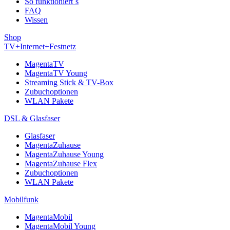
So funktioniert´s
FAQ
Wissen
Shop
TV+Internet+Festnetz
MagentaTV
MagentaTV Young
Streaming Stick & TV-Box
Zubuchoptionen
WLAN Pakete
DSL & Glasfaser
Glasfaser
MagentaZuhause
MagentaZuhause Young
MagentaZuhause Flex
Zubuchoptionen
WLAN Pakete
Mobilfunk
MagentaMobil
MagentaMobil Young