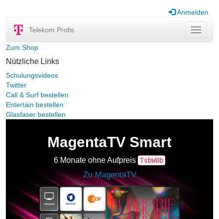
Anmelden
Telekom Profis
Navigat
ein-/au
Zum Shop
Nützliche Links
Schulungsvideos
Twitter
Call & Surf bestellen
Entertain bestellen
Glasfaser bestellen
MagentaTV Smart
6 Monate ohne Aufpreis
TsbW0b
Zu MagentaTV