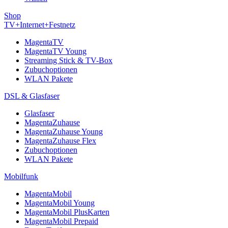
Shop
TV+Internet+Festnetz
MagentaTV
MagentaTV Young
Streaming Stick & TV-Box
Zubuchoptionen
WLAN Pakete
DSL & Glasfaser
Glasfaser
MagentaZuhause
MagentaZuhause Young
MagentaZuhause Flex
Zubuchoptionen
WLAN Pakete
Mobilfunk
MagentaMobil
MagentaMobil Young
MagentaMobil PlusKarten
MagentaMobil Prepaid