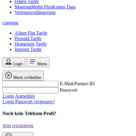
Daten-Tarife
MagentaMobil PlusKarten Data
Vertragsverlängerung
congstar
Allnet Flat Tarife
Prepaid Tarife
Homespot Tarife
Internet Tarife
Login
Menu
Menü schließen
E-Mail/Partner-ID
Passwort
Login
Anmelden
Login
Passwort vergessen?
Noch kein Telekom Profi?
Jetzt registrieren