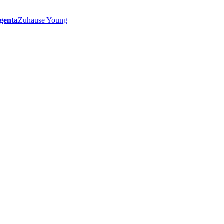
genta
Zuhause Young