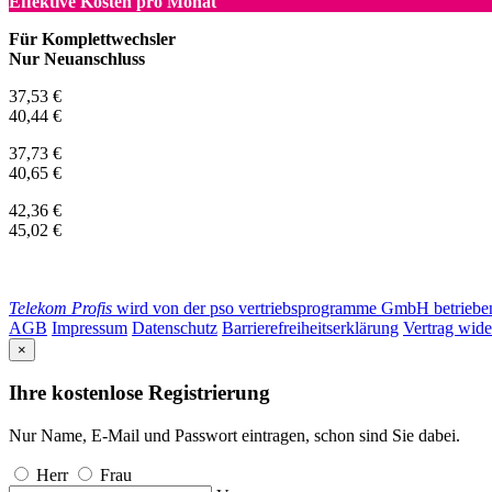
Effektive Kosten pro Monat
Für Komplettwechsler
Nur Neuanschluss
37,53 €
40,44 €
37,73 €
40,65 €
42,36 €
45,02 €
Telekom Profis
wird von der pso vertriebsprogramme GmbH betrieben. 
AGB
Impressum
Datenschutz
Barrierefreiheitserklärung
Vertrag wide
×
Ihre kostenlose Registrierung
Nur Name, E-Mail und Passwort eintragen, schon sind Sie dabei.
Herr
Frau