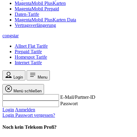
MagentaMobil PlusKarten
MagentaMobil Prepaid
Daten-Tarife
MagentaMobil PlusKarten Data
Vertragsverlängerung
congstar
Allnet Flat Tarife
Prepaid Tarife
Homespot Tarife
Internet Tarife
Login
Menu
Menü schließen
E-Mail/Partner-ID
Passwort
Login
Anmelden
Login
Passwort vergessen?
Noch kein Telekom Profi?