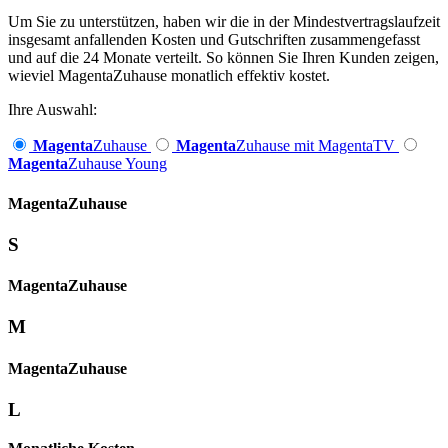
Um Sie zu unterstützen, haben wir die in der Mindestvertragslaufzeit
insgesamt anfallenden Kosten und Gutschriften zusammengefasst
und auf die 24 Monate verteilt. So können Sie Ihren Kunden zeigen,
wieviel MagentaZuhause monatlich effektiv kostet.
Ihre Auswahl:
Magenta
Zuhause
Magenta
Zuhause mit MagentaTV
Magenta
Zuhause Young
Magenta­
Zuhause
S
Magenta­
Zuhause
M
Magenta­
Zuhause
L