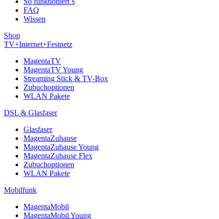
So funktioniert´s
FAQ
Wissen
Shop
TV+Internet+Festnetz
MagentaTV
MagentaTV Young
Streaming Stick & TV-Box
Zubuchoptionen
WLAN Pakete
DSL & Glasfaser
Glasfaser
MagentaZuhause
MagentaZuhause Young
MagentaZuhause Flex
Zubuchoptionen
WLAN Pakete
Mobilfunk
MagentaMobil
MagentaMobil Young