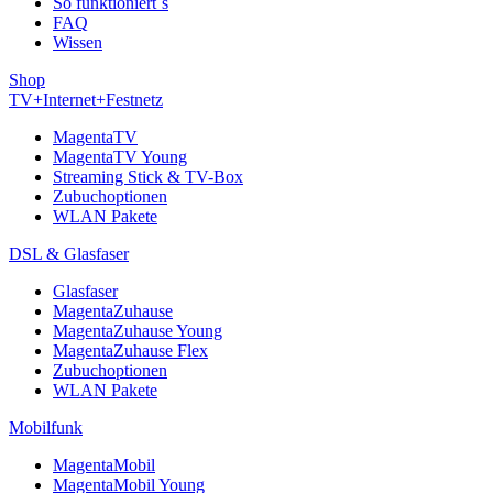
So funktioniert´s
FAQ
Wissen
Shop
TV+Internet+Festnetz
MagentaTV
MagentaTV Young
Streaming Stick & TV-Box
Zubuchoptionen
WLAN Pakete
DSL & Glasfaser
Glasfaser
MagentaZuhause
MagentaZuhause Young
MagentaZuhause Flex
Zubuchoptionen
WLAN Pakete
Mobilfunk
MagentaMobil
MagentaMobil Young