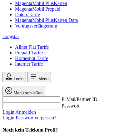
MagentaMobil PlusKarten
MagentaMobil Prepaid
Daten-Tarife
MagentaMobil PlusKarten Data
Vertragsverlängerung
congstar
Allnet Flat Tarife
Prepaid Tarife
Homespot Tarife
Internet Tarife
Login
Menu
Menü schließen
E-Mail/Partner-ID
Passwort
Login
Anmelden
Login
Passwort vergessen?
Noch kein Telekom Profi?