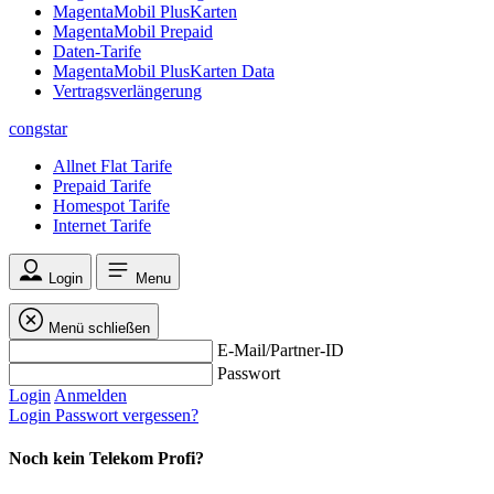
MagentaMobil PlusKarten
MagentaMobil Prepaid
Daten-Tarife
MagentaMobil PlusKarten Data
Vertragsverlängerung
congstar
Allnet Flat Tarife
Prepaid Tarife
Homespot Tarife
Internet Tarife
Login
Menu
Menü schließen
E-Mail/Partner-ID
Passwort
Login
Anmelden
Login
Passwort vergessen?
Noch kein Telekom Profi?