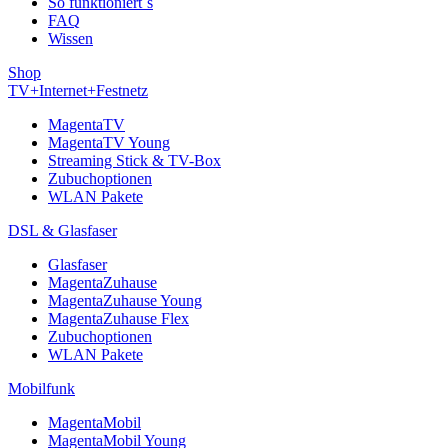
So funktioniert´s
FAQ
Wissen
Shop
TV+Internet+Festnetz
MagentaTV
MagentaTV Young
Streaming Stick & TV-Box
Zubuchoptionen
WLAN Pakete
DSL & Glasfaser
Glasfaser
MagentaZuhause
MagentaZuhause Young
MagentaZuhause Flex
Zubuchoptionen
WLAN Pakete
Mobilfunk
MagentaMobil
MagentaMobil Young