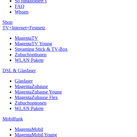
So funktioniert´s
FAQ
Wissen
Shop
TV+Internet+Festnetz
MagentaTV
MagentaTV Young
Streaming Stick & TV-Box
Zubuchoptionen
WLAN Pakete
DSL & Glasfaser
Glasfaser
MagentaZuhause
MagentaZuhause Young
MagentaZuhause Flex
Zubuchoptionen
WLAN Pakete
Mobilfunk
MagentaMobil
MagentaMobil Young