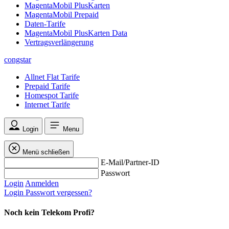
MagentaMobil PlusKarten
MagentaMobil Prepaid
Daten-Tarife
MagentaMobil PlusKarten Data
Vertragsverlängerung
congstar
Allnet Flat Tarife
Prepaid Tarife
Homespot Tarife
Internet Tarife
Login
Menu
Menü schließen
E-Mail/Partner-ID
Passwort
Login
Anmelden
Login
Passwort vergessen?
Noch kein Telekom Profi?