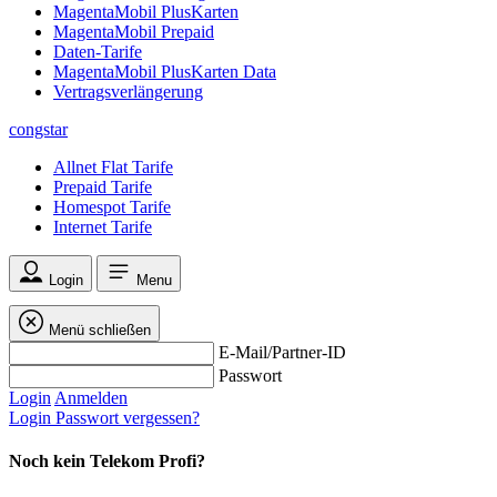
MagentaMobil PlusKarten
MagentaMobil Prepaid
Daten-Tarife
MagentaMobil PlusKarten Data
Vertragsverlängerung
congstar
Allnet Flat Tarife
Prepaid Tarife
Homespot Tarife
Internet Tarife
Login
Menu
Menü schließen
E-Mail/Partner-ID
Passwort
Login
Anmelden
Login
Passwort vergessen?
Noch kein Telekom Profi?