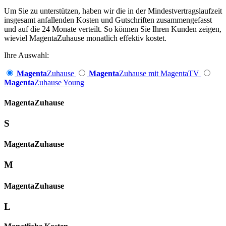
Um Sie zu unterstützen, haben wir die in der Mindestvertragslaufzeit
insgesamt anfallenden Kosten und Gutschriften zusammengefasst
und auf die 24 Monate verteilt. So können Sie Ihren Kunden zeigen,
wieviel MagentaZuhause monatlich effektiv kostet.
Ihre Auswahl:
Magenta
Zuhause
Magenta
Zuhause mit MagentaTV
Magenta
Zuhause Young
Magenta­
Zuhause
S
Magenta­
Zuhause
M
Magenta­
Zuhause
L