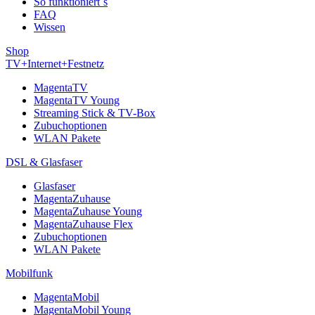
So funktioniert´s
FAQ
Wissen
Shop
TV+Internet+Festnetz
MagentaTV
MagentaTV Young
Streaming Stick & TV-Box
Zubuchoptionen
WLAN Pakete
DSL & Glasfaser
Glasfaser
MagentaZuhause
MagentaZuhause Young
MagentaZuhause Flex
Zubuchoptionen
WLAN Pakete
Mobilfunk
MagentaMobil
MagentaMobil Young