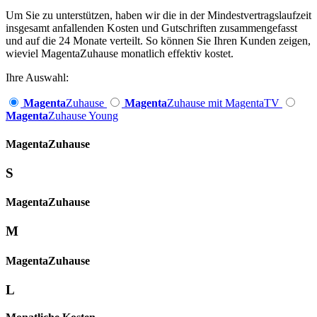
Um Sie zu unterstützen, haben wir die in der Mindestvertragslaufzeit
insgesamt anfallenden Kosten und Gutschriften zusammengefasst
und auf die 24 Monate verteilt. So können Sie Ihren Kunden zeigen,
wieviel MagentaZuhause monatlich effektiv kostet.
Ihre Auswahl:
Magenta
Zuhause
Magenta
Zuhause mit MagentaTV
Magenta
Zuhause Young
Magenta­
Zuhause
S
Magenta­
Zuhause
M
Magenta­
Zuhause
L